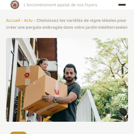
L'encombrement apaisé de nos foyers
Accueil
›
Actu
›
Choisissez les variétés de vigne idéales pour
créer une pergola ombragée dans votre jardin méditerranéen