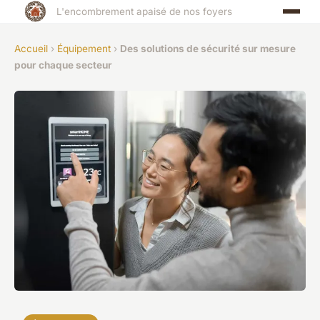
L'encombrement apaisé de nos foyers
Accueil
›
Équipement
›
Des solutions de sécurité sur mesure
pour chaque secteur