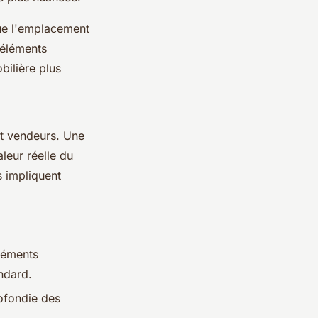
que l'emplacement
 éléments
bilière plus
et vendeurs. Une
aleur réelle du
s impliquent
léments
andard.
ofondie des