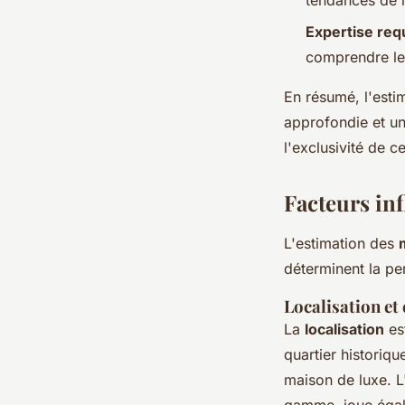
tendances de 
Expertise req
comprendre le
En résumé, l'est
approfondie et un
l'exclusivité de c
Facteurs inf
L'estimation des
déterminent la per
Localisation e
La
localisation
est
quartier historiq
maison de luxe. L
gamme, joue égale