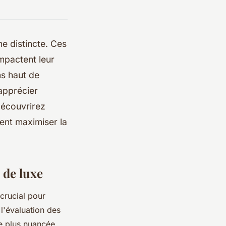
e distincte. Ces
mpactent leur
ns haut de
apprécier
découvrirez
nt maximiser la
 de luxe
crucial pour
l'évaluation des
e plus nuancée.