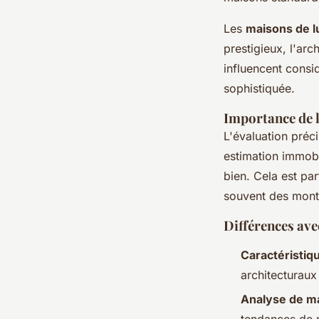
Les
maisons de l
prestigieux, l'ar
influencent consi
sophistiquée.
Importance de l
L'évaluation préc
estimation immobil
bien. Cela est pa
souvent des monta
Différences ave
Caractéristiq
architecturaux
Analyse de m