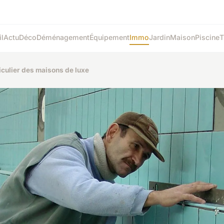
l
Actu
Déco
Déménagement
Équipement
Immo
Jardin
Maison
Piscine
T
ticulier des maisons de luxe