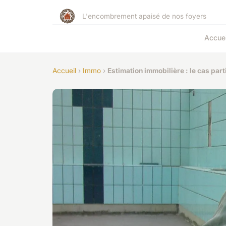
L'encombrement apaisé de nos foyers
Accuei
Accueil
›
Immo
›
Estimation immobilière : le cas par