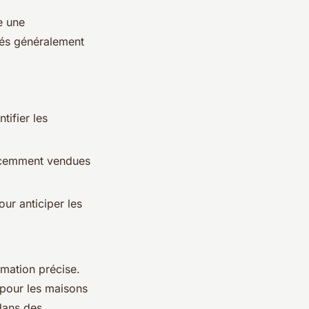
e une
lés généralement
tifier les
récemment vendues
ur anticiper les
imation précise.
 pour les maisons
 dans des