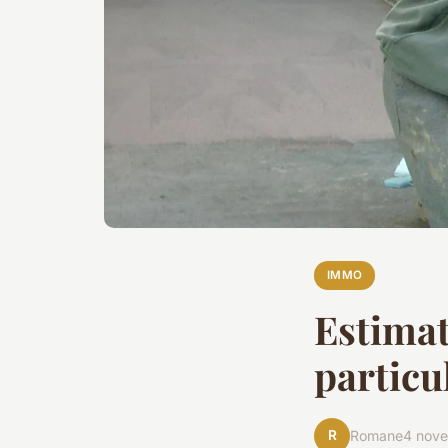
IMMO
Estimat
particu
R
Romane
4 nov