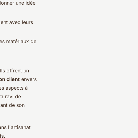
onner une idée
ment avec leurs
des matériaux de
ls offrent un
on client
envers
les aspects à
ra ravi de
nant de son
ns l'artisanat
ts.