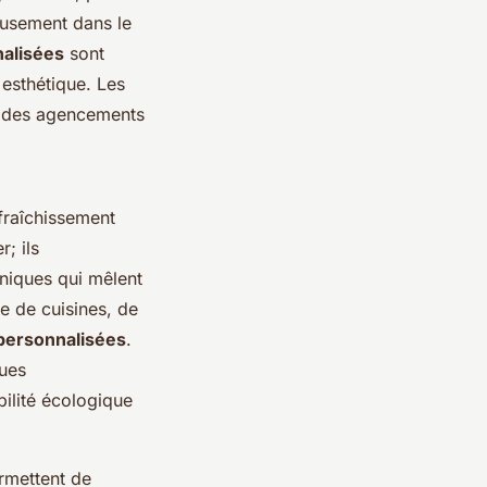
eusement dans le
alisées
sont
 esthétique. Les
ir des agencements
afraîchissement
; ils
hniques qui mêlent
te de cuisines, de
 personnalisées
.
ques
bilité écologique
ermettent de