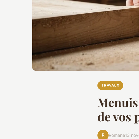
TRAVAUX
Menuisi
de vos 
R
Romane
13 no