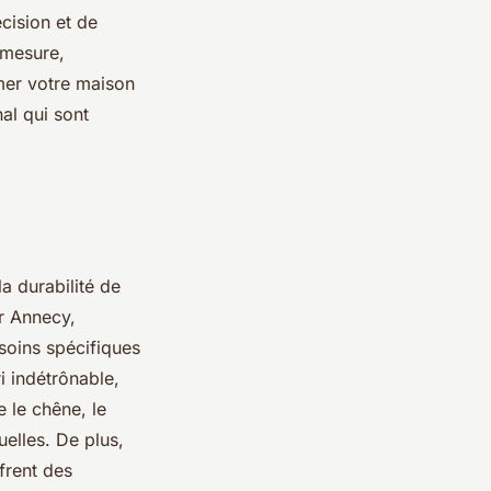
cision et de
 mesure,
mer votre maison
nal qui sont
la durabilité de
er Annecy,
soins spécifiques
i indétrônable,
 le chêne, le
uelles. De plus,
frent des