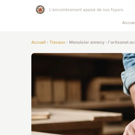
L'encombrement apaisé de nos foyers
Accuei
Accueil
›
Travaux
›
Menuisier annecy : l'artisanat a