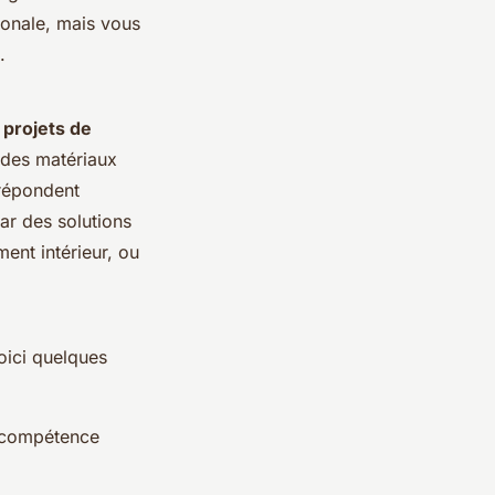
ionale, mais vous
.
s
projets de
e des matériaux
 répondent
ar des solutions
ent intérieur, ou
oici quelques
 compétence