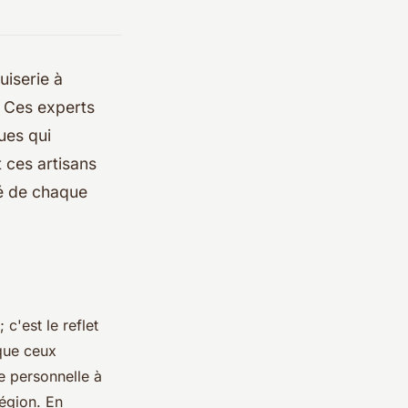
uiserie à
. Ces experts
ques qui
 ces artisans
té de chaque
 c'est le reflet
 que ceux
e personnelle à
région. En