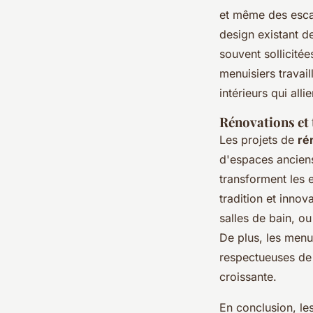
et même des esca
design existant d
souvent sollicité
menuisiers travai
intérieurs qui alli
Rénovations et
Les projets de
ré
d'espaces anciens
transforment les 
tradition et inno
salles de bain, ou
De plus, les menui
respectueuses de 
croissante.
En conclusion, le