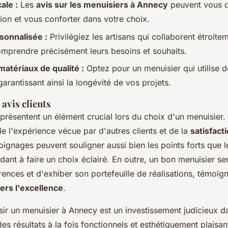
ale :
Les
avis sur les menuisiers à Annecy
peuvent vous d
tion et vous conforter dans votre choix.
onnalisée :
Privilégiez les artisans qui collaborent étroite
omprendre précisément leurs besoins et souhaits.
 matériaux de qualité :
Optez pour un menuisier qui utilise 
garantissant ainsi la longévité de vos projets.
avis clients
eprésentent un élément crucial lors du choix d'un menuisier. I
e l'expérience vécue par d'autres clients et de la
satisfacti
moignages peuvent souligner aussi bien les points forts que 
dant à faire un choix éclairé. En outre, un bon menuisier se
rences et d'exhiber son portefeuille de réalisations, témoig
rs l'excellence
.
sir un menuisier à Annecy est un investissement judicieux da
es résultats à la fois fonctionnels et esthétiquement plaisan