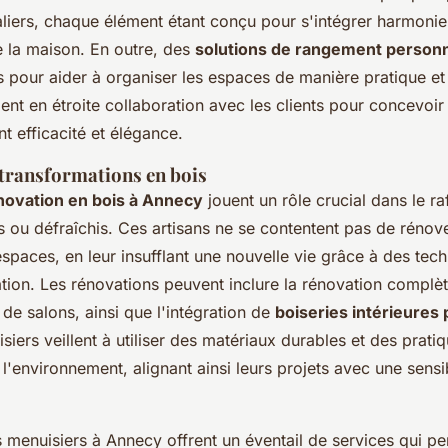
liers, chaque élément étant conçu pour s'intégrer harmoni
e la maison. En outre, des
solutions de rangement personn
es pour aider à organiser les espaces de manière pratique et
llent en étroite collaboration avec les clients pour concevo
ent efficacité et élégance.
 transformations en bois
novation en bois à Annecy
jouent un rôle crucial dans le r
 ou défraîchis. Ces artisans ne se contentent pas de rénover
espaces, en leur insufflant une nouvelle vie grâce à des tec
vation. Les rénovations peuvent inclure la rénovation complè
 de salons, ainsi que l'intégration de
boiseries intérieures
siers veillent à utiliser des matériaux durables et des prati
l'environnement, alignant ainsi leurs projets avec une sensi
s menuisiers à Annecy offrent un éventail de services qui p