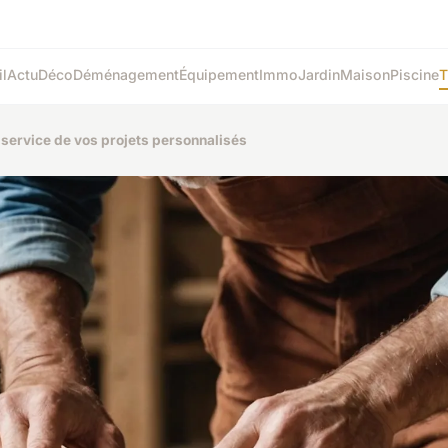
l
Actu
Déco
Déménagement
Équipement
Immo
Jardin
Maison
Piscine
T
u service de vos projets personnalisés