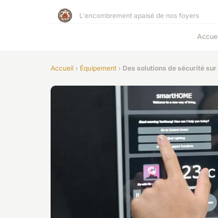
L'encombrement apaisé de nos foyers
Accuei
Accueil
›
Équipement
›
Des solutions de sécurité su