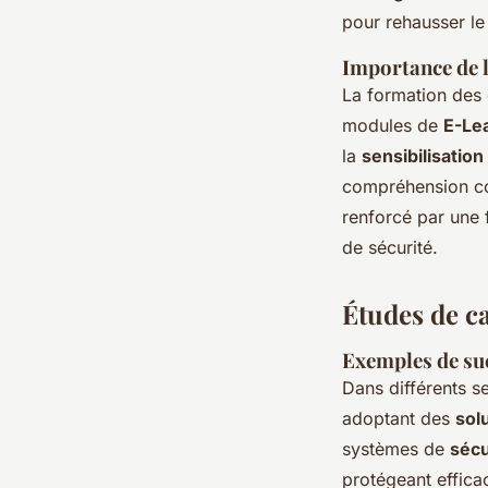
pour rehausser le
Importance de l
La formation des 
modules de
E-Lea
la
sensibilisation
compréhension co
renforcé par une f
de sécurité.
Études de ca
Exemples de suc
Dans différents se
adoptant des
sol
systèmes de
sécu
protégeant effica