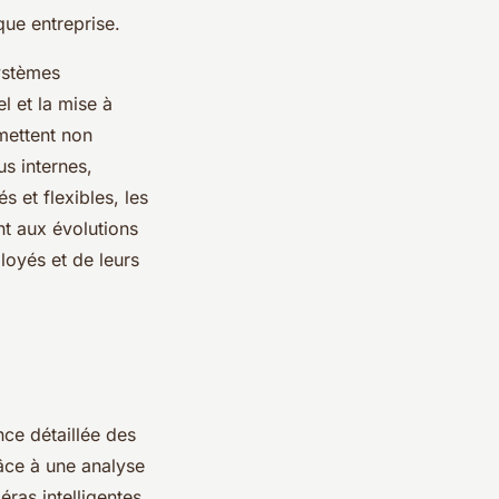
que entreprise.
systèmes
l et la mise à
mettent non
us internes,
s et flexibles, les
nt aux évolutions
loyés et de leurs
nce détaillée des
âce à une analyse
ras intelligentes