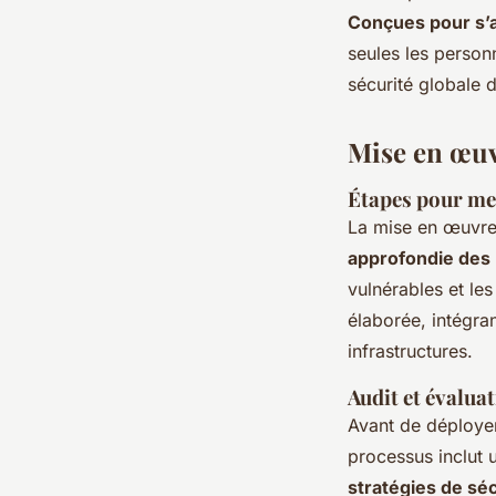
Conçues pour s’a
seules les person
sécurité globale d
Mise en œuv
Étapes pour met
La mise en œuvr
approfondie des
vulnérables et le
élaborée, intégra
infrastructures.
Audit et évalua
Avant de déployer
processus inclut 
stratégies de sé