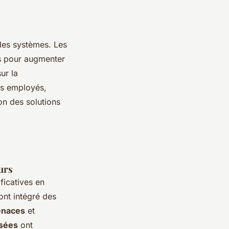
 des systèmes. Les
ifs pour augmenter
ur la
es employés,
ion des solutions
urs
ficatives en
ont intégré des
naces
et
isées
ont