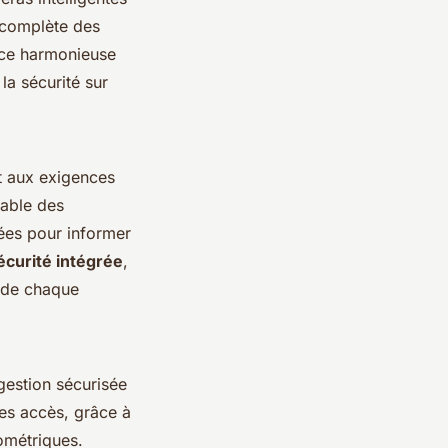
e complète des
ace harmonieuse
 la sécurité sur
 aux exigences
iable des
ées pour informer
écurité intégrée
,
 de chaque
gestion sécurisée
des accès, grâce à
ométriques.