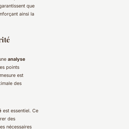
 garantissent que
forçant ainsi la
ité
une
analyse
les points
 mesure est
ximale des
é
est essentiel. Ce
orer des
ives nécessaires