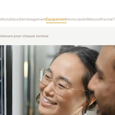
l
Actu
Déco
Déménagement
Équipement
Immo
Jardin
Maison
Piscine
T
r mesure pour chaque secteur