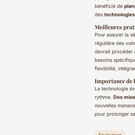
bénéficié de
plan
des
technologies
Meilleures prat
Pour assurer la sé
régulière des vuln
devrait procéder
besoins spécifiq
flexibilité, intég
Importance de l
La technologie év
rythme.
Des mises
nouvelles menaces
pour prolonger s
Équipement