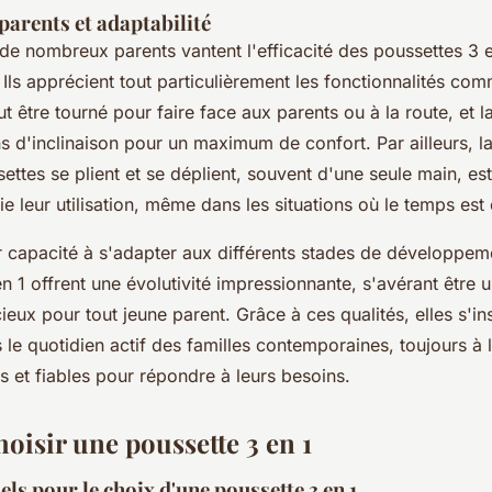
parents et adaptabilité
e nombreux parents vantent l'efficacité des poussettes 3 e
 Ils apprécient tout particulièrement les fonctionnalités com
ut être tourné pour faire face aux parents ou à la route, et la
ns d'inclinaison pour un maximum de confort. Par ailleurs, la
ettes se plient et se déplient, souvent d'une seule main, es
fie leur utilisation, même dans les situations où le temps es
r capacité à s'adapter aux différents stades de développeme
n 1 offrent une évolutivité impressionnante, s'avérant être 
ieux pour tout jeune parent. Grâce à ces qualités, elles s'in
 le quotidien actif des familles contemporaines, toujours à 
s et fiables pour répondre à leurs besoins.
isir une poussette 3 en 1
els pour le choix d'une poussette 3 en 1