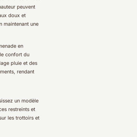
hauteur peuvent
aux doux et
en maintenant une
omenade en
le confort du
llage pluie et des
éments, rendant
isissez un modèle
es restreints et
ur les trottoirs et