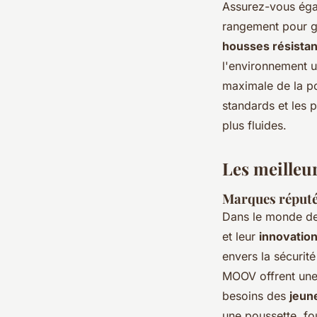
Assurez-vous éga
rangement pour ga
housses résistan
l'environnement ur
maximale de la po
standards et les 
plus fluides.
Les meilleu
Marques réputée
Dans le monde de
et leur
innovatio
envers la sécurit
MOOV offrent une
besoins des
jeun
une poussette, fo