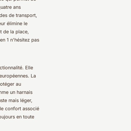
quatre ans
odes de transport,
ur élimine le
 de la place,
 en 1 n'hésitez pas
tionnalité. Elle
 européennes. La
rotéger au
mme un harnais
uste mais léger,
 le confort associé
oujours en toute