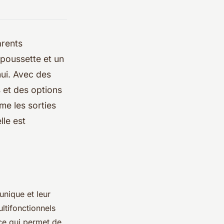
arents
 poussette et un
hui. Avec des
s et des options
me les sorties
le est
unique et leur
ltifonctionnels
 ce qui permet de