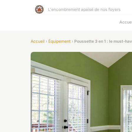
L'encombrement apaisé de nos foyers
Accuei
Accueil
›
Équipement
›
Poussette 3 en 1 : le must-h