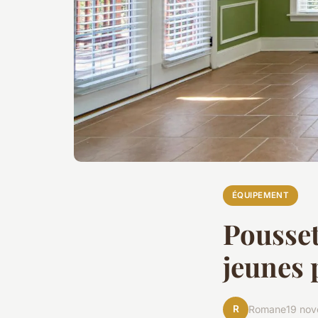
ÉQUIPEMENT
Pousset
jeunes
R
Romane
19 no