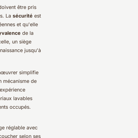
doivent être pris
ts. La
sécurité
est
ennes et qu'elle
yvalence
de la
elle, un siège
 naissance jusqu'à
nœuvrer simplifie
 Un mécanisme de
'expérience
riaux lavables
ents occupés.
ège réglable avec
 coucher selon ses