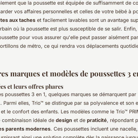
lement que la poussette est équipée de suffisamment de c
rder vos affaires personnelles et celles de votre bébé à p
tes aux taches
et facilement lavables sont un avantage su
bain où la poussette est plus susceptible de se salir. Enfin, 
ussette pour vous assurer qu'elle peut passer aisément par
portillons de métro, ce qui rendra vos déplacements quotid
res marques et modèles de poussettes 3 e
s et leurs offres phares
s poussettes 3 en 1, quelques marques se démarquent par 
n
. Parmi elles, Trio™ se distingue par sa polyvalence et so
é et le confort des enfants. Les modèles comme le Trio™ PRI
 combinaison idéale de
design
et de
praticité
, répondant 
es parents modernes
. Ces poussettes incluent une nacelle,
urnissant ainsi une solution complète dès la naissance jusqu