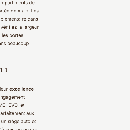
ompartiments de
ortée de main. Les
pplémentaire dans
vérifiez la largeur
 les portes
iens beaucoup
n 1
leur
excellence
n engagement
ME, EVO, et
parfaitement aux
 un siège auto et
'à environ quatre