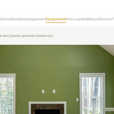
l
Actu
Déco
Déménagement
Équipement
Immo
Jardin
Maison
Piscine
T
ave des jeunes parents modernes