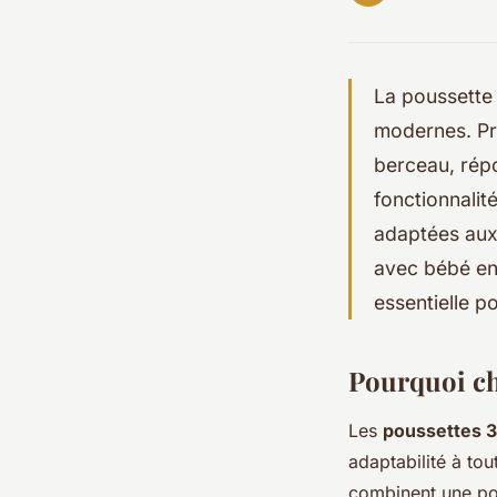
La poussette
modernes. Pra
berceau, répo
fonctionnalit
adaptées aux 
avec bébé en
essentielle p
Pourquoi ch
Les
poussettes 3
adaptabilité à to
combinent une pou